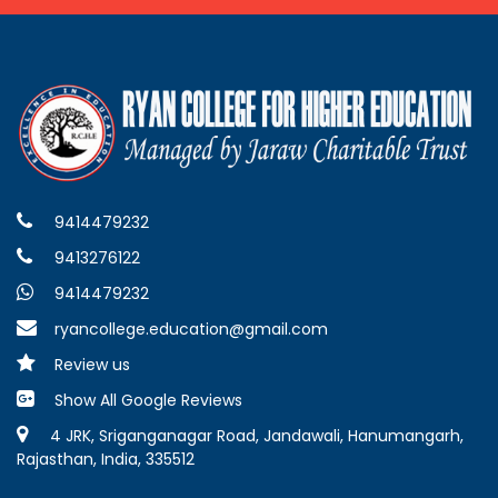
9414479232
9413276122
9414479232
ryancollege.education@gmail.com
Review us
Show All Google Reviews
4 JRK, Sriganganagar Road, Jandawali, Hanumangarh,
Rajasthan, India, 335512