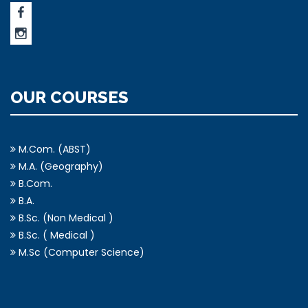
OUR COURSES
M.Com. (ABST)
M.A. (Geography)
B.Com.
B.A.
B.Sc. (Non Medical )
B.Sc. ( Medical )
M.Sc (Computer Science)